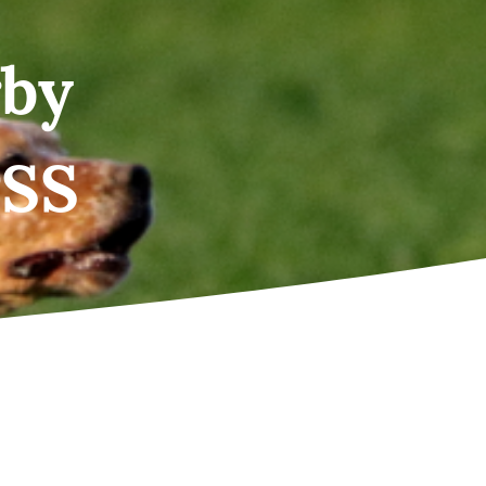
rby
PSS