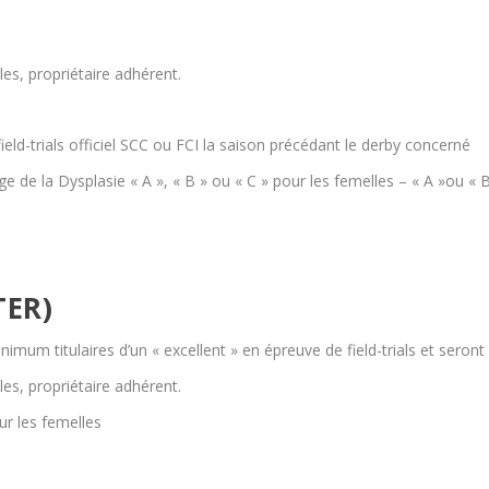
es, propriétaire adhérent.
eld-trials officiel SCC ou FCI la saison précédant le derby concerné
age de la Dysplasie « A », « B » ou « C » pour les femelles – « A »ou « 
TER)
imum titulaires d’un « excellent » en épreuve de field-trials et seront
es, propriétaire adhérent.
ur les femelles