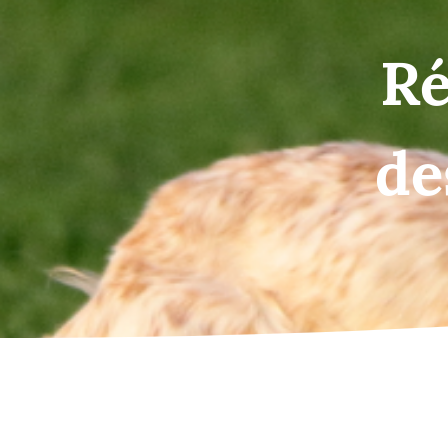
Ré
de