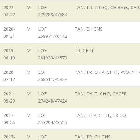
2022-
M
LOF
TAN, TR, TR GQ, CH(BA)B, CH(S
04-22
279283/47684
2020-
M
LOF
TAN, CH GNS
09-21
269971/46142
2019-
M
LOF
TR, CH IT
06-10
261933/44579
2020-
M
LOF
TAN, TR, CH P, CH IT, VVOF/FT
07-12
268511/45924
2021-
M
LOF
TAN, CH IT, CH P, CHCFR
05-29
274248/47424
2017-
M
LOF
TAN, CH P, CH IT, TR GQ
09-26
253294/43525
2017-
M
LOF
TAN, TR, CH GNS