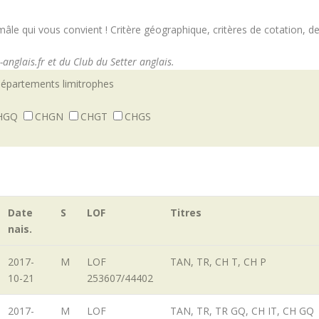
e mâle qui vous convient ! Critère géographique, critères de cotation, 
anglais.fr et du Club du Setter anglais.
 départements limitrophes
HGQ
CHGN
CHGT
CHGS
Date
S
LOF
Titres
nais.
2017-
M
LOF
TAN, TR, CH T, CH P
10-21
253607/44402
2017-
M
LOF
TAN, TR, TR GQ, CH IT, CH GQ