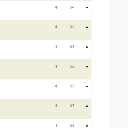
4
64
4
64
4
63
4
63
4
63
4
63
4
63