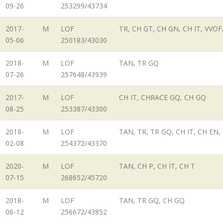
09-26
253299/43734
2017-
M
LOF
TR, CH GT, CH GN, CH IT, VVO
05-06
250183/43030
2018-
M
LOF
TAN, TR GQ
07-26
257648/43939
2017-
M
LOF
CH IT, CHRACE GQ, CH GQ
08-25
253387/43300
2018-
M
LOF
TAN, TR, TR GQ, CH IT, CH EN
02-08
254372/43370
2020-
M
LOF
TAN, CH P, CH IT, CH T
07-15
268652/45720
2018-
M
LOF
TAN, TR GQ, CH GQ
06-12
256672/43852