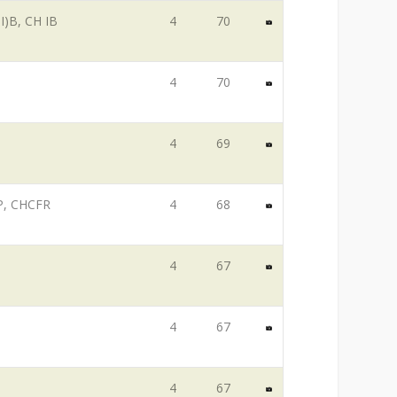
I)B, CH IB
4
70
4
70
4
69
P, CHCFR
4
68
4
67
4
67
4
67