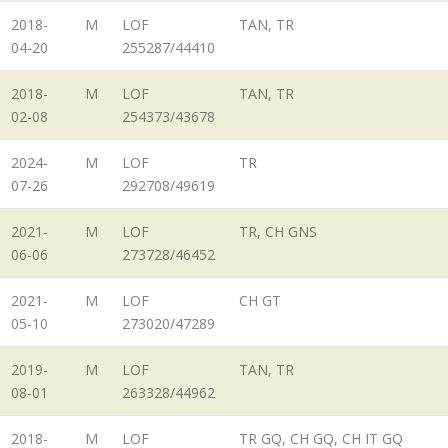
2018-
M
LOF
TAN, TR
04-20
255287/44410
2018-
M
LOF
TAN, TR
02-08
254373/43678
2024-
M
LOF
TR
07-26
292708/49619
2021-
M
LOF
TR, CH GNS
06-06
273728/46452
2021-
M
LOF
CH GT
05-10
273020/47289
2019-
M
LOF
TAN, TR
08-01
263328/44962
2018-
M
LOF
TR GQ, CH GQ, CH IT GQ