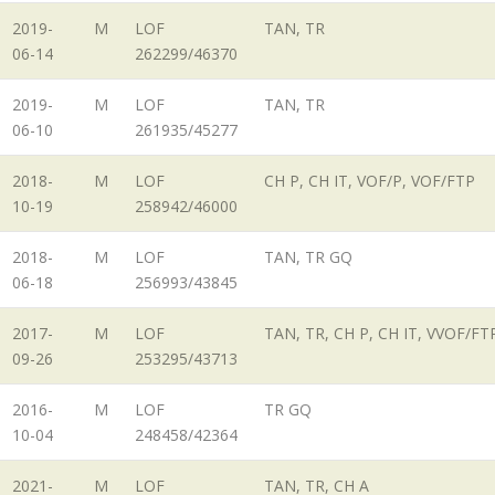
2019-
M
LOF
TAN, TR
06-14
262299/46370
2019-
M
LOF
TAN, TR
06-10
261935/45277
2018-
M
LOF
CH P, CH IT, VOF/P, VOF/FTP
10-19
258942/46000
2018-
M
LOF
TAN, TR GQ
06-18
256993/43845
2017-
M
LOF
TAN, TR, CH P, CH IT, VVOF/FT
09-26
253295/43713
2016-
M
LOF
TR GQ
10-04
248458/42364
2021-
M
LOF
TAN, TR, CH A