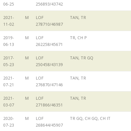
06-25
256893/43742
2021-
M
LOF
TAN, TR
11-02
278710/46987
2019-
M
LOF
TR, CH P
06-13
262258/45671
2017-
M
LOF
TAN, TR GQ
05-23
250458/43139
2021-
M
LOF
TAN, TR
07-21
276870/47146
2021-
M
LOF
TAN, TR
03-07
271866/46351
2020-
M
LOF
TR GQ, CH GQ, CH IT
07-23
268644/45907