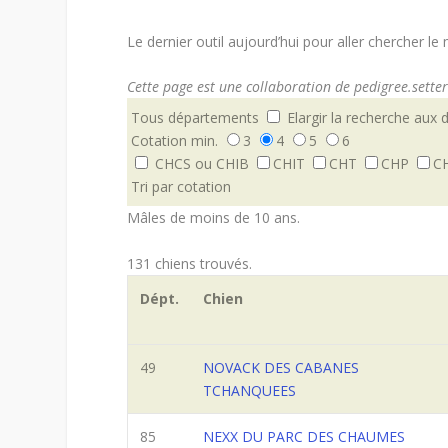
Le dernier outil aujourd’hui pour aller chercher l
Cette page est une collaboration de pedigree.setter-
Tous départements
Elargir la recherche aux
Cotation min.
3
4
5
6
CHCS ou CHIB
CHIT
CHT
CHP
C
Tri par cotation
Mâles de moins de 10 ans.
131 chiens trouvés.
Dépt.
Chien
49
NOVACK DES CABANES
TCHANQUEES
85
NEXX DU PARC DES CHAUMES