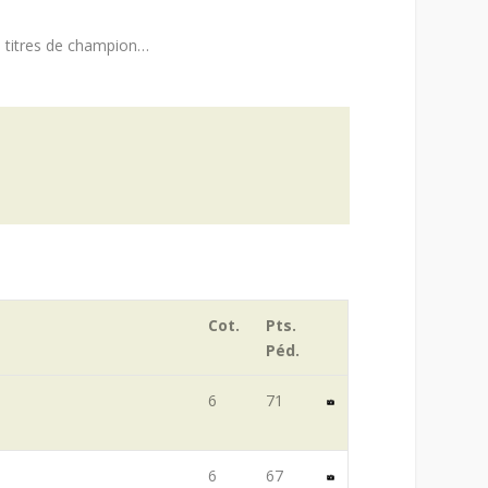
de titres de champion…
Cot.
Pts.
Péd.
6
71
6
67