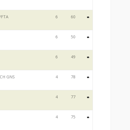
F/FTA
6
60
6
50
6
49
, CH GNS
4
78
4
77
4
75