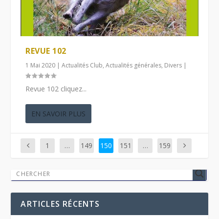
REVUE 102
1 Mai 2020
|
Actualités Club
,
Actualités générales
,
Divers
|
Revue 102 cliquez...
EN SAVOIR PLUS
1
…
149
150
151
…
159
ARTICLES RÉCENTS