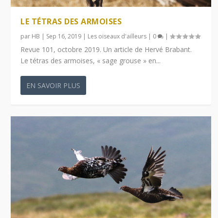
LE TÉTRAS DES ARMOISES
par
HB
|
Sep 16, 2019
|
Les oiseaux d'ailleurs
|
0
|
Revue 101, octobre 2019. Un article de Hervé Brabant.
Le tétras des armoises, « sage grouse » en...
EN SAVOIR PLUS