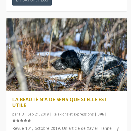
LA BEAUTÉ N’A DE SENS QUE SI ELLE EST
UTILE
par
HB
|
Sep 21, 2019
|
Rélexions et expressions
|
0
|
Revue 101, octobre 2019. Un article de Xavier Hanne. il y