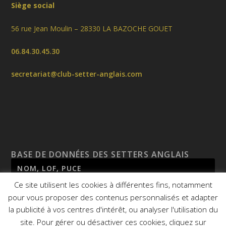
Siège social
56 rue Jean Moulin – 28330 LA BAZOCHE GOUET
06.84.30.45.30
secretariat@club-setter-anglais.com
BASE DE DONNÉES DES SETTERS ANGLAIS
Ce site utilisent les cookies à différentes fins, notamment
pour vous proposer des contenus personnalisés et adapter
la publicité à vos centres d'intérêt, ou analyser l'utilisation du
site. Pour gérer ou désactiver ces cookies, cliquez sur