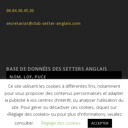
06.84.30.45.30
secretariat@club-setter-anglais.com
BASE DE DONNÉES DES SETTERS ANGLAIS
Ce site utilisent les cookies à différentes fins, notamment
pour vous proposer des contenus personnalisés et adapter
la publicité à vos centres d'intérêt, ou analyser l'utilisation du
site. Pour gérer ou désactiver ces cookies, cliquez sur
«Réglage des cookies» ou pour plus d'informations, veuillez
© 2026
CSA - Site réalisé par
Agence Mauve
consulter.
Réglage des cookies
ACCEPTER
Mentions légales
Politique de confidentialité