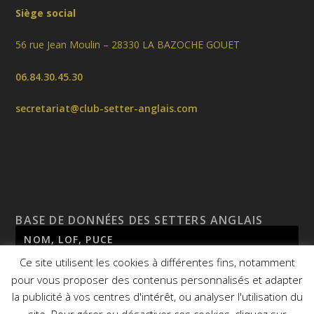
Siège social
56 rue Jean Moulin – 28330 LA BAZOCHE GOUET
06.84.30.45.30
secretariat@club-setter-anglais.com
BASE DE DONNÉES DES SETTERS ANGLAIS
Ce site utilisent les cookies à différentes fins, notamment
pour vous proposer des contenus personnalisés et adapter
la publicité à vos centres d'intérêt, ou analyser l'utilisation du
site. Pour gérer ou désactiver ces cookies, cliquez sur