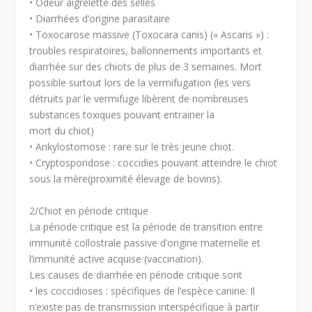
• Odeur aigrelette des selles
• Diarrhées d’origine parasitaire
• Toxocarose massive (Toxocara canis) (« Ascaris ») :
troubles respiratoires, ballonnements importants et
diarrhée sur des chiots de plus de 3 semaines. Mort
possible surtout lors de la vermifugation (les vers
détruits par le vermifuge libèrent de nombreuses
substances toxiques pouvant entrainer la
mort du chiot)
• Ankylostomose : rare sur le très jeune chiot.
• Cryptosporidose : coccidies pouvant atteindre le chiot
sous la mère(proximité élevage de bovins).
2/Chiot en période critique
La période critique est la période de transition entre
immunité collostrale passive d’origine maternelle et
l’immunité active acquise (vaccination).
Les causes de diarrhée en période critique sont
• les coccidioses : spécifiques de l’espèce canine. Il
n’existe pas de transmission interspécifique à partir