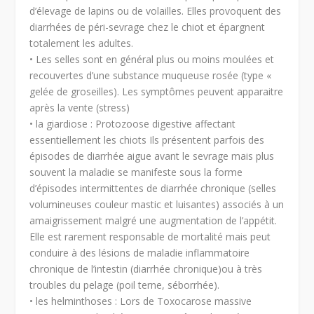
d’élevage de lapins ou de volailles. Elles provoquent des
diarrhées de péri-sevrage chez le chiot et épargnent
totalement les adultes.
• Les selles sont en général plus ou moins moulées et
recouvertes d’une substance muqueuse rosée (type «
gelée de groseilles). Les symptômes peuvent apparaitre
après la vente (stress)
• la giardiose : Protozoose digestive affectant
essentiellement les chiots Ils présentent parfois des
épisodes de diarrhée aigue avant le sevrage mais plus
souvent la maladie se manifeste sous la forme
d’épisodes intermittentes de diarrhée chronique (selles
volumineuses couleur mastic et luisantes) associés à un
amaigrissement malgré une augmentation de l’appétit.
Elle est rarement responsable de mortalité mais peut
conduire à des lésions de maladie inflammatoire
chronique de l’intestin (diarrhée chronique)ou à très
troubles du pelage (poil terne, séborrhée).
• les helminthoses : Lors de Toxocarose massive