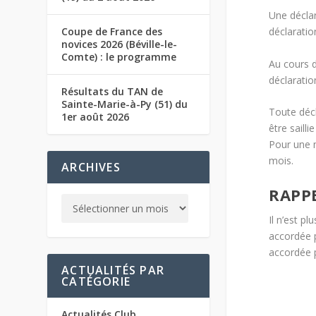
Une déclar
Coupe de France des
déclaratio
novices 2026 (Béville-le-
Comte) : le programme
Au cours d
déclarati
Résultats du TAN de
Sainte-Marie-à-Py (51) du
Toute déc
1er août 2026
être saill
Pour une 
mois.
ARCHIVES
RAPP
Il n’est 
accordée p
accordée p
ACTUALITÉS PAR
CATÉGORIE
Actualités Club