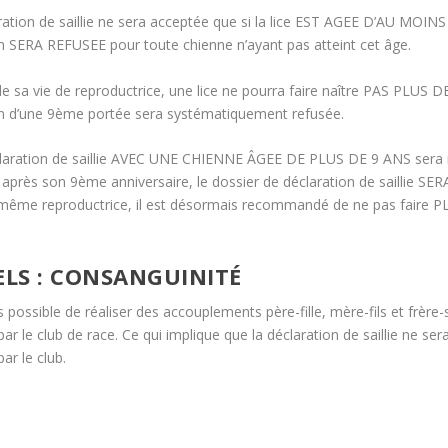
ation de saillie ne sera acceptée que si la lice EST AGEE D’AU MOINS 
n SERA REFUSEE pour toute chienne n’ayant pas atteint cet âge.
e sa vie de reproductrice, une lice ne pourra faire naître PAS PLUS 
on d’une 9ème portée sera systématiquement refusée.
laration de saillie AVEC UNE CHIENNE ÂGEE DE PLUS DE 9 ANS sera re
ie après son 9ème anniversaire, le dossier de déclaration de saillie S
même reproductrice, il est désormais recommandé de ne pas faire 
ELS : CONSANGUINITÉ
plus possible de réaliser des accouplements père-fille, mère-fils e
ar le club de race. Ce qui implique que la déclaration de saillie ne s
ar le club.