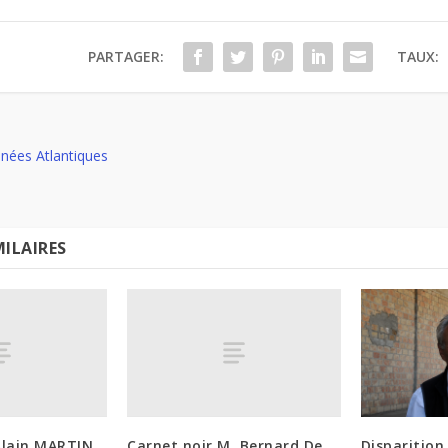
PARTAGER:
TAUX:
nées Atlantiques
MILAIRES
 Alain MARTIN
Carnet noir M. Bernard De
Disparition 