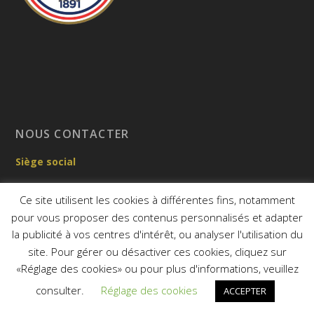
NOUS CONTACTER
Siège social
56 rue Jean Moulin – 28330 LA BAZOCHE GOUET
Ce site utilisent les cookies à différentes fins, notamment
pour vous proposer des contenus personnalisés et adapter
06.84.30.45.30
la publicité à vos centres d'intérêt, ou analyser l'utilisation du
site. Pour gérer ou désactiver ces cookies, cliquez sur
secretariat@club-setter-anglais.com
«Réglage des cookies» ou pour plus d'informations, veuillez
consulter.
Réglage des cookies
ACCEPTER