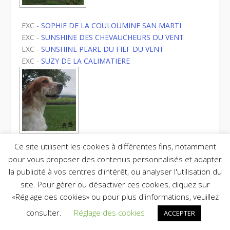
EXC -
SOPHIE DE LA COULOUMINE SAN MARTI
EXC -
SUNSHINE DES CHEVAUCHEURS DU VENT
EXC -
SUNSHINE PEARL DU FIEF DU VENT
EXC -
SUZY DE LA CALIMATIERE
Ce site utilisent les cookies à différentes fins, notamment
EXC -
SWENY DE L'OYAT DES DUNES
pour vous proposer des contenus personnalisés et adapter
TB -
SAONA DE CAZAOUS
la publicité à vos centres d'intérêt, ou analyser l'utilisation du
site. Pour gérer ou désactiver ces cookies, cliquez sur
«Réglage des cookies» ou pour plus d'informations, veuillez
consulter.
Réglage des cookies
ACCEPTER