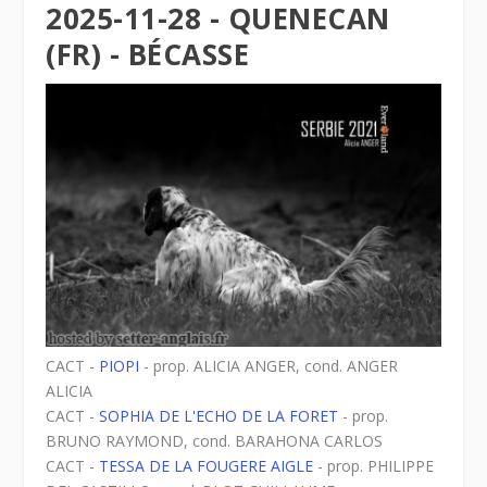
2025-11-28 - QUENECAN
(FR) - BÉCASSE
CACT -
PIOPI
- prop. ALICIA ANGER, cond. ANGER
ALICIA
CACT -
SOPHIA DE L'ECHO DE LA FORET
- prop.
BRUNO RAYMOND, cond. BARAHONA CARLOS
CACT -
TESSA DE LA FOUGERE AIGLE
- prop. PHILIPPE