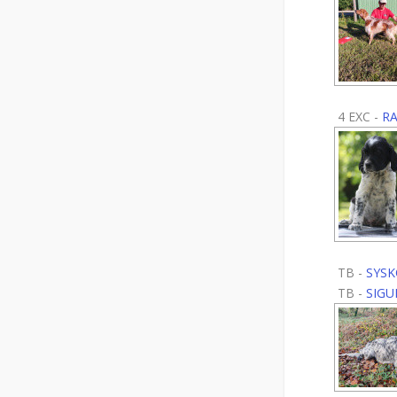
4 EXC -
R
TB -
SYSK
TB -
SIGU