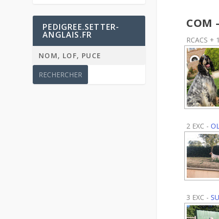
COM -
PEDIGREE.SETTER-
ANGLAIS.FR
RCACS + 1
2 EXC -
O
3 EXC -
SU