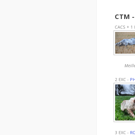
CTM -
CACS + 1 
Meill
2 EXC -
PH
3 EXC -
RO