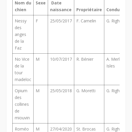
Nom du
Sexe
Date
chien
naissance
Propriétaire
Conducteur
Nessy
F
25/05/2017
F. Camelin
G. Righetti
des
anges
de la
Faz
No Vice
M
10/07/2017
R. Bénier
A. Merle des
de la
Isles
tour
madeloc
Opium
M
25/05/2018
G. Moretti
G. Righetti
des
collines
de
miouvin
Roméo
M
27/04/2020
St. Brocas
G. Righetti