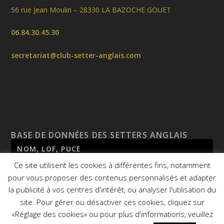
56 rue Jean Moulin – 28330 LA BAZOCHE GOUET
06.84.30.45.30
secretariat@club-setter-anglais.com
BASE DE DONNÉES DES SETTERS ANGLAIS
Ce site utilisent les cookies à différentes fins, notamment
pour vous proposer des contenus personnalisés et adapter
la publicité à vos centres d'intérêt, ou analyser l'utilisation du
site. Pour gérer ou désactiver ces cookies, cliquez sur
«Réglage des cookies» ou pour plus d'informations, veuillez
© 2026
CSA - Site réalisé par
Agence Mauve