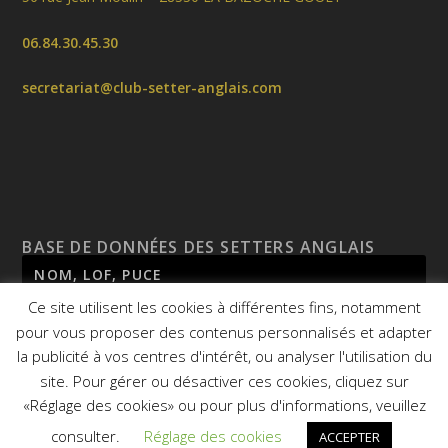
06.84.30.45.30
secretariat@club-setter-anglais.com
BASE DE DONNÉES DES SETTERS ANGLAIS
Ce site utilisent les cookies à différentes fins, notamment
pour vous proposer des contenus personnalisés et adapter
la publicité à vos centres d'intérêt, ou analyser l'utilisation du
site. Pour gérer ou désactiver ces cookies, cliquez sur
«Réglage des cookies» ou pour plus d'informations, veuillez
© 2026
CSA - Site réalisé par
Agence Mauve
consulter.
Réglage des cookies
ACCEPTER