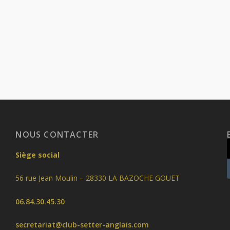
NOUS CONTACTER
Siège social
56 rue Jean Moulin – 28330 LA BAZOCHE GOUET
06.84.30.45.30
secretariat@club-setter-anglais.com