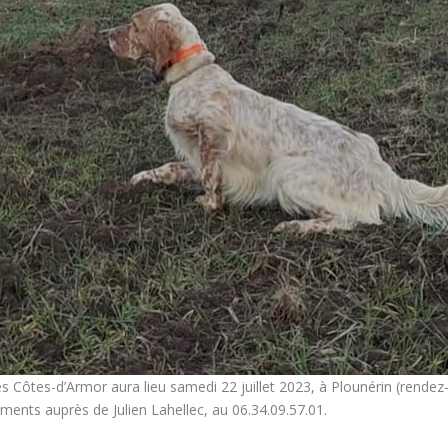
 Côtes-d’Armor aura lieu samedi 22 juillet 2023, à Plounérin (rendez-
ents auprès de Julien Lahellec, au 06.34.09.57.01.