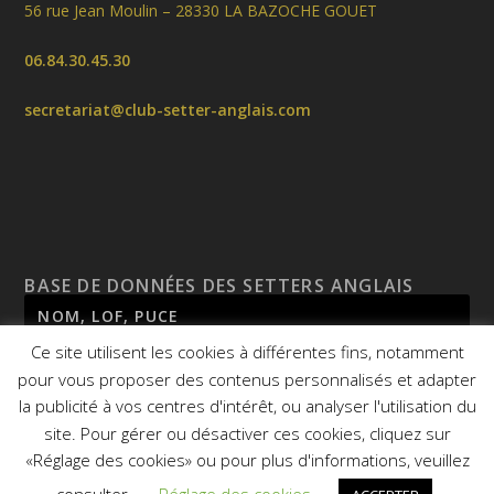
56 rue Jean Moulin – 28330 LA BAZOCHE GOUET
06.84.30.45.30
secretariat@club-setter-anglais.com
BASE DE DONNÉES DES SETTERS ANGLAIS
Ce site utilisent les cookies à différentes fins, notamment
pour vous proposer des contenus personnalisés et adapter
la publicité à vos centres d'intérêt, ou analyser l'utilisation du
site. Pour gérer ou désactiver ces cookies, cliquez sur
«Réglage des cookies» ou pour plus d'informations, veuillez
© 2026
CSA - Site réalisé par
Agence Mauve