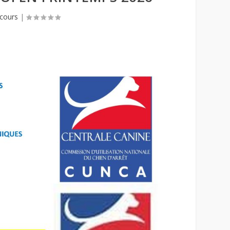
ncours
|