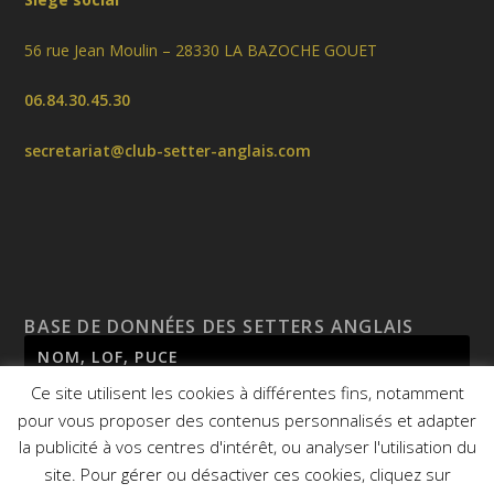
56 rue Jean Moulin – 28330 LA BAZOCHE GOUET
06.84.30.45.30
secretariat@club-setter-anglais.com
BASE DE DONNÉES DES SETTERS ANGLAIS
Ce site utilisent les cookies à différentes fins, notamment
pour vous proposer des contenus personnalisés et adapter
la publicité à vos centres d'intérêt, ou analyser l'utilisation du
site. Pour gérer ou désactiver ces cookies, cliquez sur