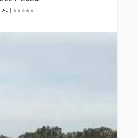
 TAC
|