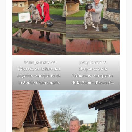
Denis Jaunatre et
Jacky Terrier et
Odyssée de la Baie des
Sheyenne de la
Angelots, vainqueurs de
Salmonais, vainqueurs
la Goutte d’eau couple.
de la Goutte d’eau solo.