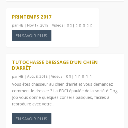
PRINTEMPS 2017
par
HB
|
Nov 17, 2019
|
Vidéos
|
0
|
EN SAVOIR PLUS
TUTOCHASSE DRESSAGE D’UN CHIEN
D’ARRÊT
par
HB
|
Août 8, 2018
|
Vidéos
|
0
|
Vous êtes chasseur au chien d’arrêt et vous demandez
comment le dresser ? La FDCI épaulée de la société Dog
Job vous donne quelques conseils basiques, faciles à
reproduire avec votre...
EN SAVOIR PLUS