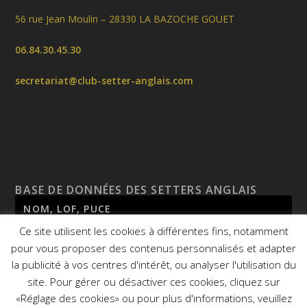
56 rue Jean Moulin – 28330 LA BAZOCHE GOUET
06.84.30.45.30
secretariat@club-setter-anglais.com
BASE DE DONNÉES DES SETTERS ANGLAIS
Ce site utilisent les cookies à différentes fins, notamment
pour vous proposer des contenus personnalisés et adapter
la publicité à vos centres d'intérêt, ou analyser l'utilisation du
site. Pour gérer ou désactiver ces cookies, cliquez sur
«Réglage des cookies» ou pour plus d'informations, veuillez